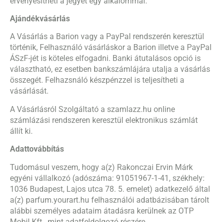
érvényesítheti a jegyét egy alkalommal.
Ajándékvásárlás
A Vásárlás a Barion vagy a PayPal rendszerén keresztül
történik, Felhasználó vásárláskor a Barion illetve a PayPal
ÁSzF-jét is köteles elfogadni. Banki átutalásos opció is
választható, ez esetben bankszámlájára utalja a vásárlás
összegét. Felhazsnáló készpénzzel is teljesítheti a
vásárlását.
A Vásárlásról Szolgáltató a szamlazz.hu online
számlázási rendszeren keresztül elektronikus számlát
állít ki.
Adattovábbítás
Tudomásul veszem, hogy a(z) Rakonczai Ervin Márk
egyéni vállalkozó (adószáma: 91051967-1-41, székhely:
1036 Budapest, Lajos utca 78. 5. emelet) adatkezelő által
a(z) parfum.yourart.hu felhasználói adatbázisában tárolt
alábbi személyes adataim átadásra kerülnek az OTP
Mobil Kft., mint adatfeldolgozó részére.