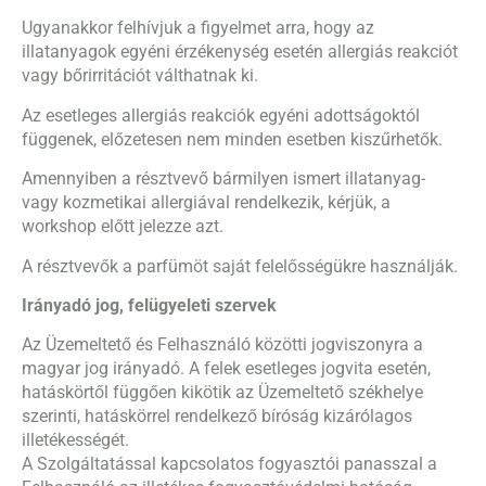
Ugyanakkor felhívjuk a figyelmet arra, hogy az
illatanyagok egyéni érzékenység esetén allergiás reakciót
vagy bőrirritációt válthatnak ki.
Az esetleges allergiás reakciók egyéni adottságoktól
függenek, előzetesen nem minden esetben kiszűrhetők.
Amennyiben a résztvevő bármilyen ismert illatanyag-
vagy kozmetikai allergiával rendelkezik, kérjük, a
workshop előtt jelezze azt.
A résztvevők a parfümöt saját felelősségükre használják.
Irányadó jog, felügyeleti szervek
Az Üzemeltető és Felhasználó közötti jogviszonyra a
magyar jog irányadó. A felek esetleges jogvita esetén,
hatáskörtől függően kikötik az Üzemeltető székhelye
szerinti, hatáskörrel rendelkező bíróság kizárólagos
illetékességét.
A Szolgáltatással kapcsolatos fogyasztói panasszal a