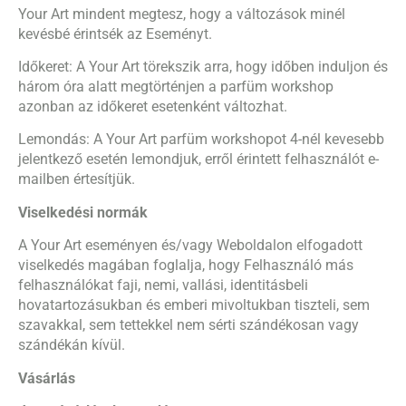
Your Art mindent megtesz, hogy a változások minél
kevésbé érintsék az Eseményt.
Időkeret: A Your Art törekszik arra, hogy időben induljon és
három óra alatt megtörténjen a parfüm workshop
azonban az időkeret esetenként változhat.
Lemondás: A Your Art parfüm workshopot 4-nél kevesebb
jelentkező esetén lemondjuk, erről érintett felhasználót e-
mailben értesítjük.
Viselkedési normák
A Your Art eseményen és/vagy Weboldalon elfogadott
viselkedés magában foglalja, hogy Felhasználó más
felhasználókat faji, nemi, vallási, identitásbeli
hovatartozásukban és emberi mivoltukban tiszteli, sem
szavakkal, sem tettekkel nem sérti szándékosan vagy
szándékán kívül.
Vásárlás