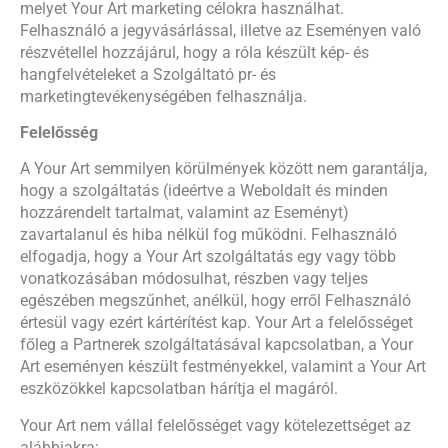
melyet Your Art marketing célokra használhat.
Felhasználó a jegyvásárlással, illetve az Eseményen való
részvétellel hozzájárul, hogy a róla készült kép- és
hangfelvételeket a Szolgáltató pr- és
marketingtevékenységében felhasználja.
Felelősség
A Your Art semmilyen körülmények között nem garantálja,
hogy a szolgáltatás (ideértve a Weboldalt és minden
hozzárendelt tartalmat, valamint az Eseményt)
zavartalanul és hiba nélkül fog működni. Felhasználó
elfogadja, hogy a Your Art szolgáltatás egy vagy több
vonatkozásában módosulhat, részben vagy teljes
egészében megszűnhet, anélkül, hogy erről Felhasználó
értesül vagy ezért kártérítést kap. Your Art a felelősséget
főleg a Partnerek szolgáltatásával kapcsolatban, a Your
Art eseményen készült festményekkel, valamint a Your Art
eszközökkel kapcsolatban hárítja el magáról.
Your Art nem vállal felelősséget vagy kötelezettséget az
alábbiakra: