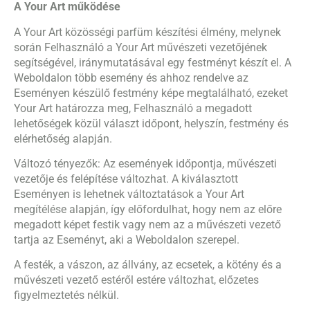
A Your Art működése
A Your Art közösségi parfüm készítési élmény, melynek
során Felhasználó a Your Art művészeti vezetőjének
segítségével, iránymutatásával egy festményt készít el. A
Weboldalon több esemény és ahhoz rendelve az
Eseményen készülő festmény képe megtalálható, ezeket
Your Art határozza meg, Felhasználó a megadott
lehetőségek közül választ időpont, helyszín, festmény és
elérhetőség alapján.
Változó tényezők: Az események időpontja, művészeti
vezetője és felépítése változhat. A kiválasztott
Eseményen is lehetnek változtatások a Your Art
megítélése alapján, így előfordulhat, hogy nem az előre
megadott képet festik vagy nem az a művészeti vezető
tartja az Eseményt, aki a Weboldalon szerepel.
A festék, a vászon, az állvány, az ecsetek, a kötény és a
művészeti vezető estéről estére változhat, előzetes
figyelmeztetés nélkül.