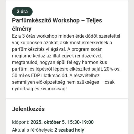
3 óra
Parfümkészítő Workshop – Teljes
élmény
Ez a 3 órás workshop minden érdeklődőt szeretettel
vár, különösen azokat, akik most ismerkednek a
parfümkészítés világával. A program során
megismerkedsz az illatjegyek rendszerével,
megtanulod, hogyan épül fel egy harmonikus
parfüm, és lépésről lépésre elkészíted saját, 20%-os,
50 ml-es EDP illatkreációd. A részvételhez
semmilyen előképzettség nem szükséges – csak
nyitottság és kíváncsiság!
Jelentkezés
Időpont:
2025. október 5. 15:30
-19:00
Aktuális férőhelyek:​
2 szabad hely