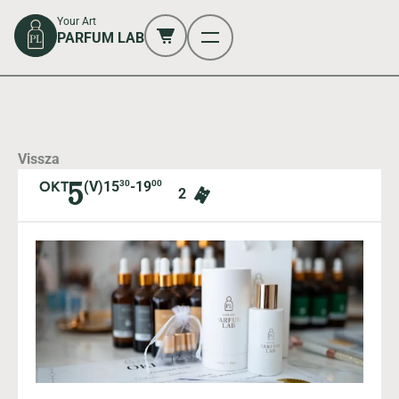
Your Art
PARFUM LAB
Vissza
5
OKT
(V)
15
30
-
19
00
2