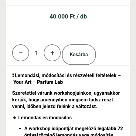
40.000
Ft
/ db
−
+
Kosárba
❗ Lemondási, módosítási és részvételi feltételek –
Your Art – Parfum Lab
Szeretettel várunk workshopjainkon, ugyanakkor
kérjük, hogy amennyiben mégsem tudsz részt
venni, időben jelezd felénk a változást.
🔹 Lemondás és módosítás
A workshop időpontját megelőző
legalább 72
órával
történő lemondás vagy módosítás