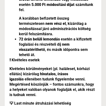
esetén
5.000 Ft módosítási díjat
számítunk
fel.
A korábban befizetett összeg
természetesen
nem vész el
, kizárólag a
módosítással járó adminisztrációs költség
kerül felszámításra.
72 órán belüli lemondás
esetén a kifizetett
foglalási és részvételi díj
nem
visszatéríthető
, és másik időpontra sem
tehető át.
❗ Kivételes esetek
Kivételes körülményeket (pl. haláleset, kórházi
ellátás) kizárólag
hivatalos, írásos
igazolás
ellenében tudunk figyelembe venni.
Megértésed köszönjük – fontos számunkra, hogy
a helyeket valóban olyanok foglalják el, akik részt
is tudnak venni.
💡 Last minute átruházási lehetőség